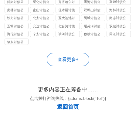
公司
司
公司
司
司
鹤岗讨债公
绥化讨债公
齐齐哈尔讨
黑河讨债公
富锦讨债公
司
司
债公司
司
司
虎林讨债公
密山讨债公
佳木斯讨债
双鸭山讨债
海林讨债公
司
司
公司
公司
司
铁力讨债公
北安讨债公
五大连池讨
阿城讨债公
尚志讨债公
司
司
债公司
司
司
五常讨债公
安达讨债公
七台河讨债
绥芬河讨债
双城讨债公
司
司
公司
公司
司
海伦讨债公
宁安讨债公
讷河讨债公
穆棱讨债公
同江讨债公
司
司
司
司
司
肇东讨债公
司
查看更多+
更多内容正在筹备中……
点击拨打咨询热线：{sdcms:block("Tel")}
返回首页