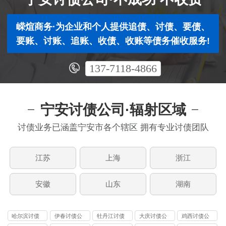
嵘煊商务·为企业和个人提供追债、讨债、要债、
要账、讨账、追账、收债、收账等债务催收服务!
137-7118-4866
宁安讨债公司·辐射区域
讨债业务已涵盖宁安市各个辖区 拥有专业讨债团队
江苏
上海
浙江
安徽
山东
湖南
哈尔滨讨债
伊春讨债公
牡丹江讨债
大庆讨债公
鸡西讨债公