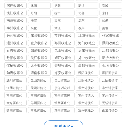
司
宿迁收账公
沭阳
泗阳
泗洪
宿城
司
镇江收账公
丹阳
扬中
句容
京口
司
南通收账公
海安
如东
启东
如皋
司
泰州收账公
兴化
靖江
泰兴
姜堰
司
兴化收账公
东台收账公
常熟收账公
江阴收账公
张家港收账
司
司
司
司
公司
通州收账公
宜兴收账公
邳州收账公
海门收账公
溧阳收账公
司
司
司
司
司
泰兴收账公
如皋收账公
昆山收账公
启东收账公
江都收账公
司
司
司
司
司
丹阳收账公
吴江收账公
靖江收账公
扬中收账公
新沂收账公
司
司
司
司
司
仪征收账公
太仓收账公
姜堰收账公
高邮收账公
金坛收账公
司
司
司
司
司
句容收账公
灌南收账公
海安收账公
溧阳催债公
溧阳要债公
司
司
司
司
司
溧阳讨债公
昆山要账公
昆山讨债公
江阴催债公
江阴要债讨
司
司
司
司服务
账公司
江阴讨债公
无锡讨债公
债务诉讼时
常州讨债金
常州讨债溧
司
司
效
坛公司
阳公司
常州讨债武
常州讨债新
常州讨债钟
常州讨债天
常州讨债南
进公司
北公司
楼公司
宁公司
通公司
太仓要账公
苏州要账公
常州要账公
常州讨债公
无锡讨债公
司
司
司
司
司
扬州讨债公
常熟讨债公
苏州讨债公
宜兴收账公
南通讨债公
司
司
司
司
司
查看更多+