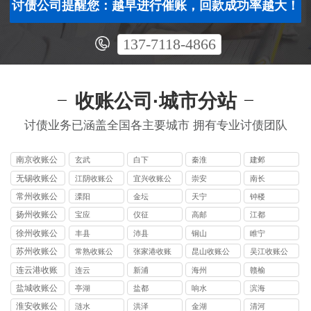
讨债公司提醒您：越早进行催账，回款成功率越大！
137-7118-4866
收账公司·城市分站
讨债业务已涵盖全国各主要城市 拥有专业讨债团队
南京收账公
玄武
白下
秦淮
建邺
司
无锡收账公
江阴收账公
宜兴收账公
崇安
南长
司
司
司
常州收账公
溧阳
金坛
天宁
钟楼
司
扬州收账公
宝应
仪征
高邮
江都
司
徐州收账公
丰县
沛县
铜山
睢宁
司
苏州收账公
常熟收账公
张家港收账
昆山收账公
吴江收账公
司
司
公司
司
司
连云港收账
连云
新浦
海州
赣榆
公司
盐城收账公
亭湖
盐都
响水
滨海
司
淮安收账公
涟水
洪泽
金湖
清河