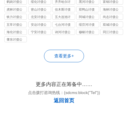
公司
司
公司
司
司
鹤岗讨债公
绥化讨债公
齐齐哈尔讨
黑河讨债公
富锦讨债公
司
司
债公司
司
司
虎林讨债公
密山讨债公
佳木斯讨债
双鸭山讨债
海林讨债公
司
司
公司
公司
司
铁力讨债公
北安讨债公
五大连池讨
阿城讨债公
尚志讨债公
司
司
债公司
司
司
五常讨债公
安达讨债公
七台河讨债
绥芬河讨债
双城讨债公
司
司
公司
公司
司
海伦讨债公
宁安讨债公
讷河讨债公
穆棱讨债公
同江讨债公
司
司
司
司
司
肇东讨债公
司
查看更多+
更多内容正在筹备中……
点击拨打咨询热线：{sdcms:block("Tel")}
返回首页