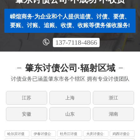
嵘煊商务·为企业和个人提供追债、讨债、要债、
要账、讨账、追账、收债、收账等债务催收服务!
137-7118-4866
肇东讨债公司·辐射区域
讨债业务已涵盖肇东市各个辖区 拥有专业讨债团队
江苏
上海
浙江
安徽
山东
湖南
哈尔滨讨债
伊春讨债公
牡丹江讨债
大庆讨债公
鸡西讨债公