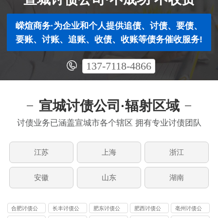
嵘煊商务·为企业和个人提供追债、讨债、要债、
要账、讨账、追账、收债、收账等债务催收服务!
137-7118-4866
宣城讨债公司·辐射区域
讨债业务已涵盖宣城市各个辖区 拥有专业讨债团队
江苏
上海
浙江
安徽
山东
湖南
合肥讨债公
长丰讨债公
肥东讨债公
肥西讨债公
亳州讨债公