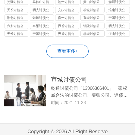
司
司
司
司
司
芜湖讨债公
马鞍山讨债
池州讨债公
黄山讨债公
滁州讨债公
司
公司
司
司
司
天长讨债公
明光讨债公
安庆讨债公
桐城讨债公
淮南讨债公
司
司
司
司
司
淮北讨债公
蚌埠讨债公
宿州讨债公
宣城讨债公
宁国讨债公
司
司
司
司
司
六安讨债公
阜阳讨债公
界首讨债公
铜陵讨债公
明光讨债公
司
司
司
司
司
天长讨债公
宁国讨债公
界首讨债公
桐城讨债公
潜山讨债公
司
司
司
司
司
查看更多+
宣城讨债公司
乾通讨债公司「13966306401」一家权
威合法的讨债公司、要账公司、追债…
时间：2021-11-28
Copyright © 2026 All Right Reserve