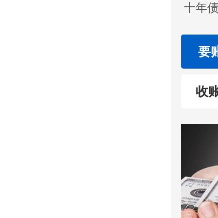
十年债
要
收