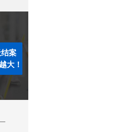
天结案
越大！