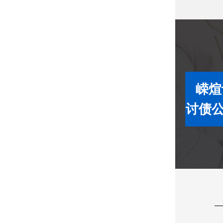
嵘煊
讨债