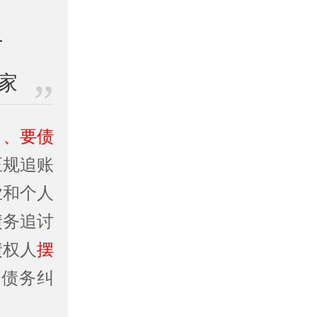
家
司、要债
正规追账
业和个人
债务追讨
债权人
摆
决债务纠