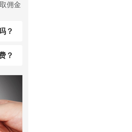
收取佣金
吗？
费？