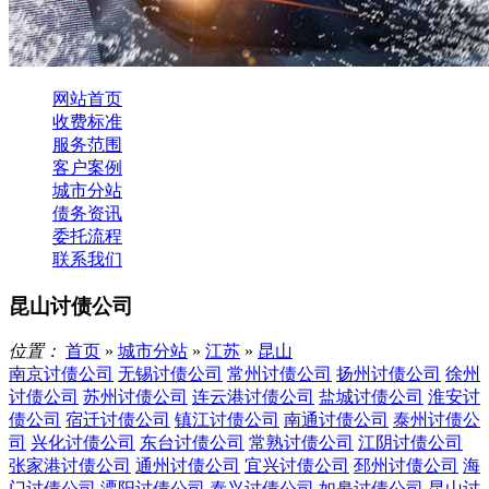
网站首页
收费标准
服务范围
客户案例
城市分站
债务资讯
委托流程
联系我们
昆山讨债公司
位置：
首页
»
城市分站
»
江苏
»
昆山
南京讨债公司
无锡讨债公司
常州讨债公司
扬州讨债公司
徐州
讨债公司
苏州讨债公司
连云港讨债公司
盐城讨债公司
淮安讨
债公司
宿迁讨债公司
镇江讨债公司
南通讨债公司
泰州讨债公
司
兴化讨债公司
东台讨债公司
常熟讨债公司
江阴讨债公司
张家港讨债公司
通州讨债公司
宜兴讨债公司
邳州讨债公司
海
门讨债公司
溧阳讨债公司
泰兴讨债公司
如皋讨债公司
昆山讨