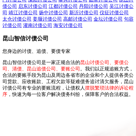
债公司
启东讨债公司
江都讨债公司
丹阳讨债公司
吴江讨债公
司
靖江讨债公司
扬中讨债公司
新沂讨债公司
仪征讨债公司
太仓讨债公司
姜堰讨债公司
高邮讨债公司
金坛讨债公司
句容
讨债公司
灌南讨债公司
海安讨债公司
昆山智信讨债公司
您身边的讨债、追债、要债专家
昆山智信讨债公司是一家正规合法的
昆山讨债公司、要债公
司、清债、昆山追债公司、要账公司
。我们以正规追账方式，
合法的要账手段为昆山及周边各省市的企业和个人提供各类公
司货款、应收账款、工程欠款等疑难债务追讨清欠服务，昆山
讨债公司有专业的要账流程，让债权人
摆脱繁琐法律的诉讼程
序
，快速为每一位客户解决债务纠纷，保障客户的合法权益。