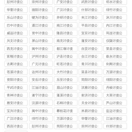
司
司
司
司
公司
彭州讨债公
崇州讨债公
广安讨债公
武胜讨债公
邻水讨债公
司
司
司
司
司
华蓥讨债公
德阳讨债公
广汉讨债公
什邡讨债公
绵竹讨债公
司
司
司
司
司
乐山讨债公
犍为讨债公
井研讨债公
夹江讨债公
沐川讨债公
司
司
司
司
司
巴中讨债公
通江讨债公
南江讨债公
平昌讨债公
内江讨债公
司
司
司
司
司
威远讨债公
资中讨债公
隆昌讨债公
宜宾讨债公
筠连讨债公
司
司
司
司
司
兴文讨债公
屏山讨债公
南充讨债公
蓬安讨债公
仪陇讨债公
司
司
司
司
司
西充讨债公
阆中讨债公
都江堰讨债
自贡讨债公
荣县讨债公
司
司
公司
司
司
富顺讨债公
泸州讨债公
泸县讨债公
合江讨债公
叙永讨债公
司
司
司
司
司
古蔺讨债公
广元讨债公
旺苍讨债公
青川讨债公
剑阁讨债公
司
司
司
司
司
苍溪讨债公
达州讨债公
大竹讨债公
渠县讨债公
万源讨债公
司
司
司
司
司
资阳讨债公
安岳讨债公
乐至讨债公
简阳讨债公
绵阳讨债公
司
司
司
司
司
平武讨债公
江油讨债公
眉山讨债公
洪雅讨债公
丹棱讨债公
司
司
司
司
司
青神讨债公
遂宁讨债公
蓬溪讨债公
射洪讨债公
大英讨债公
司
司
司
司
司
雅安讨债公
汉源讨债公
石棉讨债公
天全讨债公
芦山讨债公
司
司
司
司
司
宝兴讨债公
阆中讨债公
攀枝花讨债
米易讨债公
盐边讨债公
司
司
公司
司
司
广汉讨债公
绵竹讨债公
万源讨债公
华蓥讨债公
江油讨债公
司
司
司
司
司
西昌讨债公
彭州讨债公
简阳讨债公
崇州讨债公
什邡讨债公