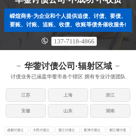
嵘煊商务·为企业和个人提供追债、讨债、要债、
要账、讨账、追账、收债、收账等债务催收服务!
137-7118-4866
华蓥讨债公司·辐射区域
讨债业务已涵盖华蓥市各个辖区 拥有专业讨债团队
江苏
上海
浙江
安徽
山东
湖南
成都讨债公
大邑讨债公
蒲江讨债公
新津讨债公
都江堰讨债