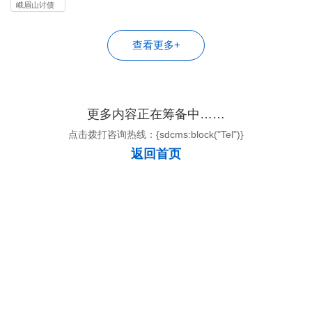
司
司
司
司
司
峨眉山讨债
公司
查看更多+
更多内容正在筹备中……
点击拨打咨询热线：{sdcms:block("Tel")}
返回首页