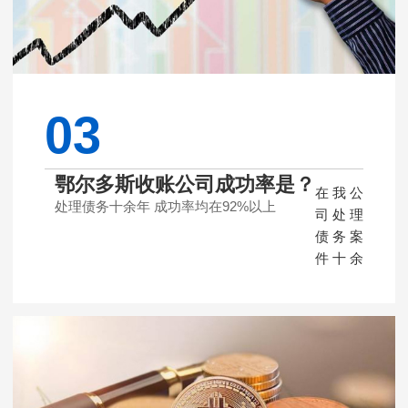
专业律
师协同
处理债
务案
件，保
证每个
03
案子合
法合规
处理，
鄂尔多斯收账公司成功率是？
在我公
不给委
处理债务十余年 成功率均在92%以上
司处理
托人造
债务案
成麻
件十余
烦。
年了，
成功率
均在百
分之九
十二以
上，每