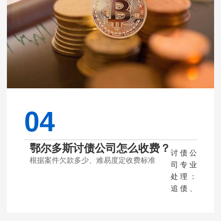
年除了
个别极
端案件
辜负客
户委托
以外，
常年案
件成功
率均在
常年案
04
件成功
率均在
百分
鄂尔多斯讨债公司怎么收费？
讨债公
92%以
根据案件欠款多少、难易度定收费标准
司专业
上
处理：
追债、
讨债、
要债、