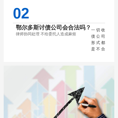
02
鄂尔多斯讨债公司会合法吗？
一切收
律师协同处理 不给委托人造成麻烦
债公司
形式都
是不合
法的，
为什么
我公司
是合法
的？因
为律师
讨债合
法合
规，我
们公司