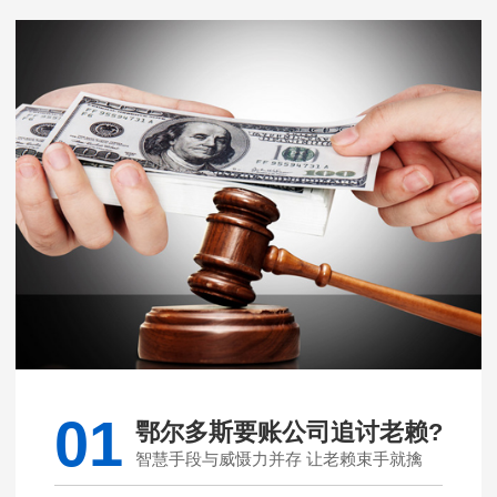
01
鄂尔多斯要账公司追讨老赖?
智慧手段与威慑力并存 让老赖束手就擒