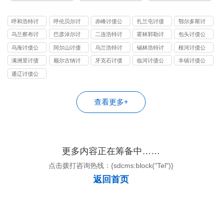
准，保
证合理
呼和浩特讨
呼伦贝尔讨
赤峰讨债公
扎兰屯讨债
鄂尔多斯讨
收费。
债公司
债公司
司
公司
债公司
乌兰察布讨
巴彦淖尔讨
二连浩特讨
霍林郭勒讨
包头讨债公
债公司
债公司
债公司
债公司
司
乌海讨债公
阿尔山讨债
乌兰浩特讨
锡林浩特讨
根河讨债公
司
公司
债公司
债公司
司
满洲里讨债
额尔古纳讨
牙克石讨债
临河讨债公
丰镇讨债公
公司
债公司
公司
司
司
通辽讨债公
司
查看更多+
更多内容正在筹备中……
点击拨打咨询热线：{sdcms:block("Tel")}
返回首页