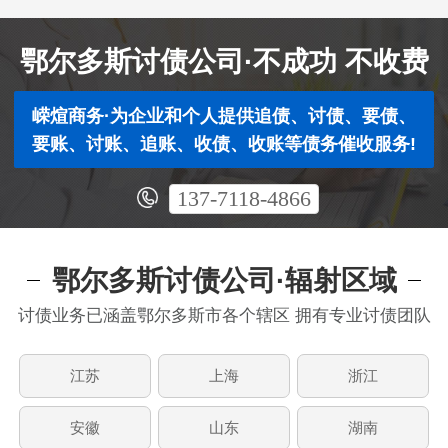
要账、
讨账、
追账、
鄂尔多斯讨债公司·不成功 不收费
收债、
收账业
嵘煊商务·为企业和个人提供追债、讨债、要债、
务。费
要账、讨账、追账、收债、收账等债务催收服务!
用在
20%~50%
137-7118-4866
之间，
根据案
件金
额，情
鄂尔多斯讨债公司·辐射区域
况，难
讨债业务已涵盖鄂尔多斯市各个辖区 拥有专业讨债团队
易度收
费，每
个案件
江苏
上海
浙江
都有相
对应的
安徽
山东
湖南
收费标